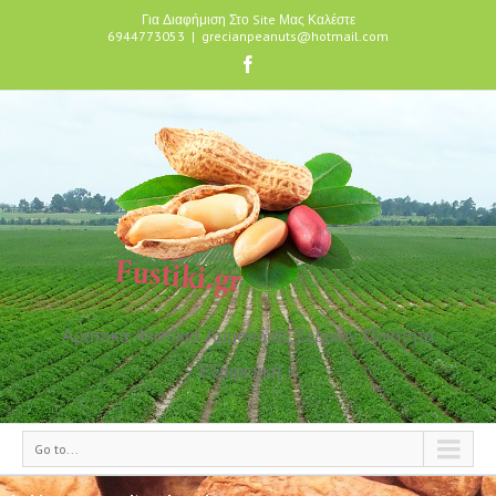
Για Διαφήμιση Στο Site Μας Καλέστε
6944773053
|
grecianpeanuts@hotmail.com
Αράπικα Φιστίκια Αμμουδιάς Σερρών Ποιότητα
Εξαιρετική !!
Go to...