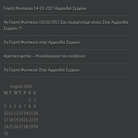
Γιορτή Φυστικιού 14-10-2017 Αμμουδιά Σερρών
4η Γιορτή Φυστικιου 10/10/2015 Σας περιμένουμε ολους Στην Αμμουδιά
Σερρών !!!
3η Γιορτή Φυστικιού στην Αμμουδιά Σερρών
Αράπικο φιστίκι – Η καλλιέργειά του ανεβαίνει
3ή Γιορτή Φυστικιού Στην Αμμουδιά Σερρών
August 2026
M
T
W
T
F
S
S
1
2
3
4
5
6
7
8
9
10
11
12
13
14
15
16
17
18
19
20
21
22
23
24
25
26
27
28
29
30
31