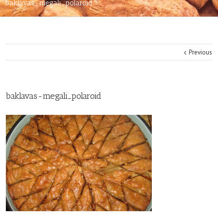
baklavas-megali_polaroid
Previous
baklavas-megali_polaroid