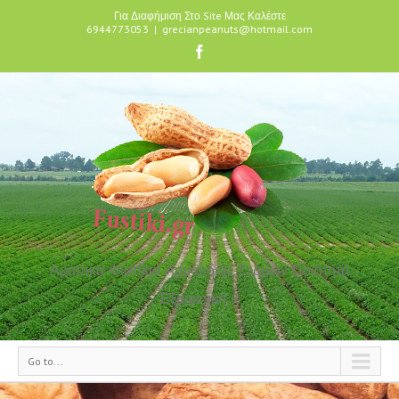
Για Διαφήμιση Στο Site Μας Καλέστε
6944773053
|
grecianpeanuts@hotmail.com
Αράπικα Φιστίκια Αμμουδιάς Σερρών Ποιότητα
Εξαιρετική !!
Go to...