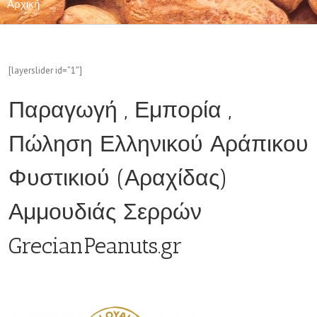
Αρχική
[layerslider id=”1″]
Παραγωγή , Εμπορία ,
Πώληση Ελληνικού Αράπικου
Φυστικιού (Αραχίδας)
Αμμουδιάς Σερρών
GrecianPeanuts.gr