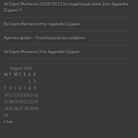
4η Γιορτή Φυστικιου 10/10/2015 Σας περιμένουμε ολους Στην Αμμουδιά
Σερρών !!!
3η Γιορτή Φυστικιού στην Αμμουδιά Σερρών
Αράπικο φιστίκι – Η καλλιέργειά του ανεβαίνει
3ή Γιορτή Φυστικιού Στην Αμμουδιά Σερρών
August 2026
M
T
W
T
F
S
S
1
2
3
4
5
6
7
8
9
10
11
12
13
14
15
16
17
18
19
20
21
22
23
24
25
26
27
28
29
30
31
« Sep